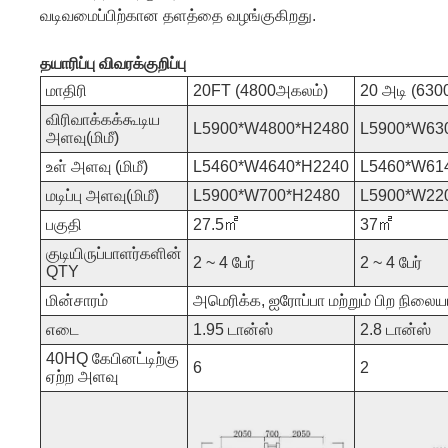
வடிவமைப்பிற்கான தளத்தை வழங்குகிறது.
தயாரிப்பு விவரக்குறிப்பு
மாதிரி
20FT (4800அகலம்)
20 அடி (630
விரிவாக்கக்கூடிய
L5900*W4800*H2480
L5900*W63
அளவு(மிமீ)
உள் அளவு (மிமீ)
L5460*W4640*H2240
L5460*W61
மடிப்பு அளவு(மிமீ)
L5900*W700*H2480
L5900*W22
பகுதி
27.5㎡
37㎡
குடியிருப்பாளர்களின்
2 ~ 4 பேர்
2 ~ 4 பேர்
QTY
மின்சாரம்
அமெரிக்க, ஐரோப்பா மற்றும் பிற நிலை
எடை
1.95 டான்ஸ்
2.8 டான்ஸ்
40HQ கேபினட்டிற்கு
6
2
ஏற்ற அளவு