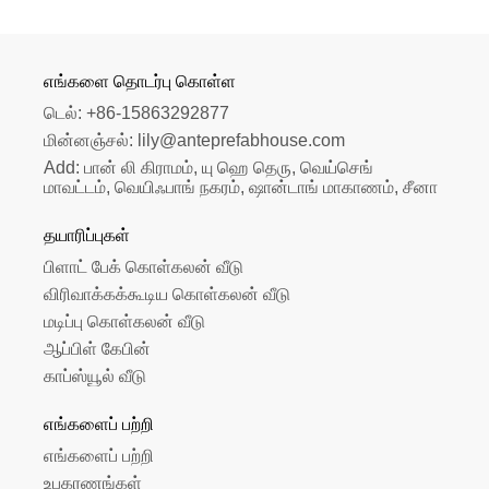
எங்களை தொடர்பு கொள்ள
டெல்:
+86-15863292877
மின்னஞ்சல்:
lily@anteprefabhouse.com
Add:
பான் லி கிராமம், யு ஹெ தெரு, வெய்செங் 
மாவட்டம், வெயிஃபாங் நகரம், ஷான்டாங் மாகாணம், சீனா
தயாரிப்புகள்
பிளாட் பேக் கொள்கலன் வீடு
விரிவாக்கக்கூடிய கொள்கலன் வீடு
மடிப்பு கொள்கலன் வீடு
ஆப்பிள் கேபின்
காப்ஸ்யூல் வீடு
எங்களைப் பற்றி
எங்களைப் பற்றி
உபகரணங்கள்