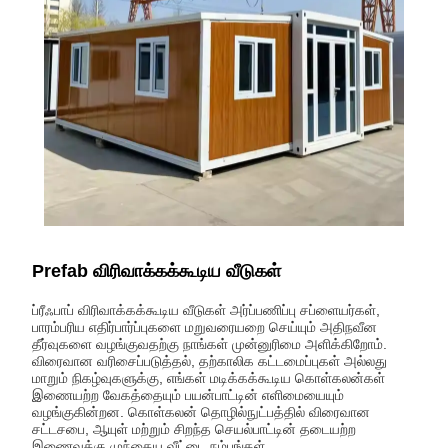
Prefab விரிவாக்கக்கூடிய வீடுகள்
ப்ரீஃபாப் விரிவாக்கக்கூடிய வீடுகள் அர்ப்பணிப்பு சப்ளையர்கள்,
பாரம்பரிய எதிர்பார்ப்புகளை மறுவரையறை செய்யும் அதிநவீன
தீர்வுகளை வழங்குவதற்கு நாங்கள் முன்னுரிமை அளிக்கிறோம்.
விரைவான வரிசைப்படுத்தல், தற்காலிக கட்டமைப்புகள் அல்லது
மாறும் நிகழ்வுகளுக்கு, எங்கள் மடிக்கக்கூடிய கொள்கலன்கள்
இணையற்ற வேகத்தையும் பயன்பாட்டின் எளிமையையும்
வழங்குகின்றன. கொள்கலன் தொழில்நுட்பத்தில் விரைவான
சட்டசபை, ஆயுள் மற்றும் சிறந்த செயல்பாட்டின் தடையற்ற
இணைவுக்கு முந்தைய வீட்டை நம்புங்கள்.